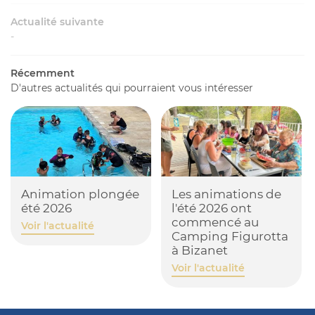
E et Valeurs
Actualité suivante
04 68 45 16 
-
fs – Mobil’Homes
placements
Récemment
06 88 16 12 3
D'autres actualités qui pourraient vous intéresser
Insolites
Tarifs
res Spéciales
alerie photo
Animation plongée
Les animations de
RÉSERVATI
été 2026
l'été 2026 ont
idéothèque
commencé au
Voir l'actualité
Camping Figurotta
es Alentours
à Bizanet
Rejoignez-nous
Actualités
Voir l'actualité
Avis