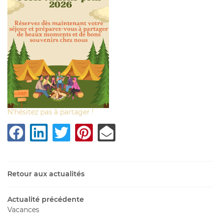
N'hésitez pas à partager !
Accueil
Retour aux actualités
Services
Actualité précédente
Une questio
Vacances
Activités