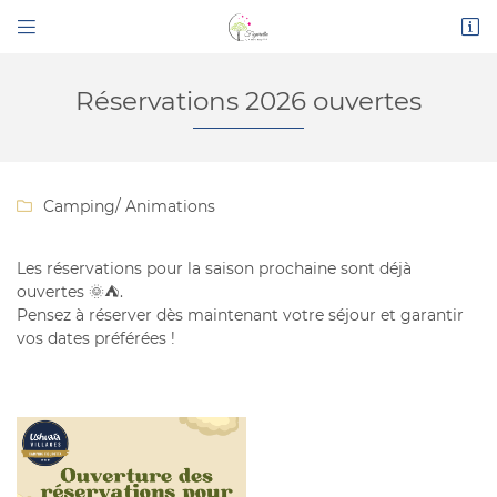


Route de Narbonne
11200 Bizanet
04 68 45 16 26
Réservations 2026 ouvertes
Camping
/ Animations

Les réservations pour la saison prochaine sont déjà
ouvertes 🌞⛺️.
Pensez à réserver dès maintenant votre séjour et garantir
vos dates préférées !
Adresse email de réception

En cochant cette case, vous consentez à recevoir nos propositions
commerciales à l'adresse email indiqué ci-dessus. Vous pouvez vous désinscrire
à tout moment en utilisant
le formulaire de désinscription
.
INSCRIPTION