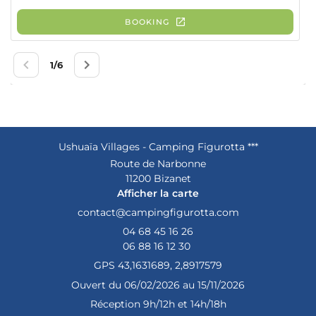
Services
Une questio
Activités
E et Valeurs
04 68 45 16 
fs – Mobil’Homes
placements
Ushuaïa Villages - Camping Figurotta ***
06 88 16 12 3
Route de Narbonne
Insolites
11200 Bizanet
Afficher la carte
Tarifs
res Spéciales
04 68 45 16 26
06 88 16 12 30
alerie photo
RÉSERVATI
GPS 43,1631689, 2,8917579
idéothèque
Ouvert du 06/02/2026 au 15/11/2026
Réception 9h/12h et 14h/18h
es Alentours