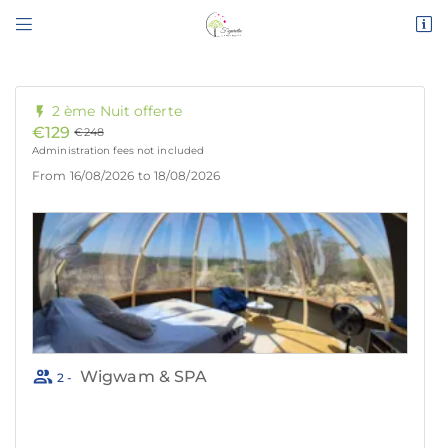


Route de Narbonne
11200 Bizanet
04 68 45 16 26
Adresse email de réception

En cochant cette case, vous consentez à recevoir nos propositions
commerciales à l'adresse email indiqué ci-dessus. Vous pouvez vous désinscrire
à tout moment en utilisant
le formulaire de désinscription
.
INSCRIPTION
Accueil