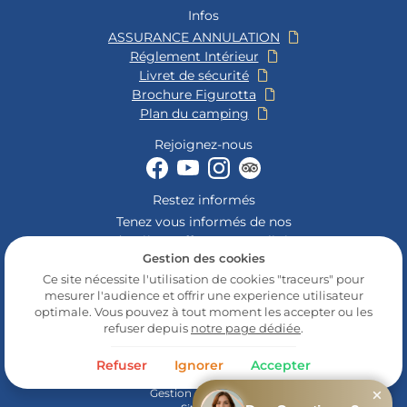
Rejoignez-nous
Infos
Actualités
ASSURANCE ANNULATION
Réglement Intérieur
Avis
Livret de sécurité
Brochure Figurotta
Contact
Plan du camping
Rejoignez-nous
Restez informés
Tenez vous informés de nos
dernières offres et actualités
Gestion des cookies
Ce site nécessite l'utilisation de cookies "traceurs" pour
mesurer l'audience et offrir une experience utilisateur
optimale. Vous pouvez à tout moment les accepter ou les
refuser depuis
notre page dédiée
.
Mentions Légales
Conditions générales d'utilisation
Refuser
Ignorer
Accepter
Politique de confidentialité
Gestion des cookies