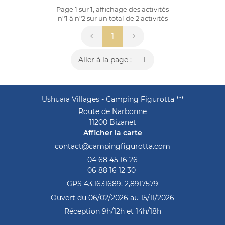
Rejoignez-nous
Page 1 sur 1,
affichage des activités
Actualités
n°1 à n°2 sur un total de 2
activités
Avis
1
Contact
Aller à la page :
Ushuaïa Villages - Camping Figurotta ***
Route de Narbonne
11200 Bizanet
Afficher la carte
04 68 45 16 26
06 88 16 12 30
GPS 43,1631689, 2,8917579
Ouvert du 06/02/2026 au 15/11/2026
Réception 9h/12h et 14h/18h