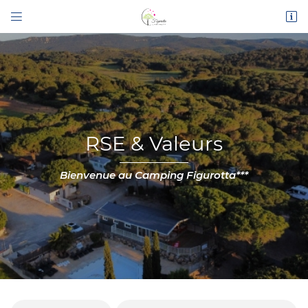


Route de Narbonne
11200 Bizanet
04 68 45 16 26
RSE & Valeurs
Bienvenue au Camping Figurotta***
Adresse email de réception

En cochant cette case, vous consentez à recevoir nos propositions
commerciales à l'adresse email indiqué ci-dessus. Vous pouvez vous désinscrire
à tout moment en utilisant
le formulaire de désinscription
.
INSCRIPTION