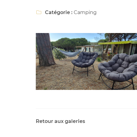
à l'adresse email indiqué ci-dessus. Vous pouvez vous désinscrire à 
en utilisant
le formulaire de désinscription
.
Catégorie :
Camping

INSCRIPTION
Retour aux galeries