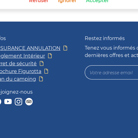
Refuser
Ignorer
Accepter
fos
Restez informés
Tenez vous informés 
SSURANCE ANNULATION
dernières offres et ac
glement Intérieur
vret de sécurité
ochure Figurotta
an du camping
joignez-nous