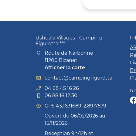
Ushuaïa Villages - Camping
In
Figurotta ***
A
Route de Narbonne
Ré
11200 Bizanet
Li
Afficher la carte
Br
Pl
04 68 45 16 26
Re
06 88 16 12 30
GPS 43,1631689, 2,8917579
Ouvert du 06/02/2026 au
15/11/2026
Réception 9h/12h et