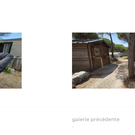
tout moment
galerie précédente
-