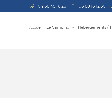
04 68 45 16 26
06 88 16 12 30
Route de Narbonne
11200 Bizanet
04 68 45 16 26
Accueil
Le Camping
Hébergements / Ta
Adresse email de réception

En cochant cette case, vous consentez à recevoir nos propositions c