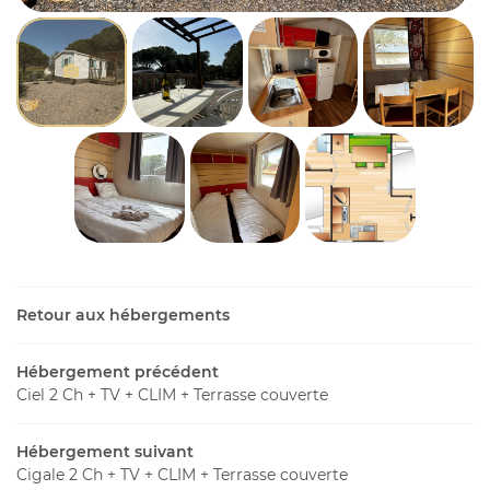
Une questio
Activités
E et Valeurs
04 68 45 16 
fs – Mobil’Homes
placements
06 88 16 12 3
Insolites
Tarifs
res Spéciales
Retour aux hébergements
alerie photo
RÉSERVATI
Hébergement précédent
idéothèque
Ciel 2 Ch + TV + CLIM + Terrasse couverte
es Alentours
Rejoignez-nous
Hébergement suivant
Actualités
Cigale 2 Ch + TV + CLIM + Terrasse couverte