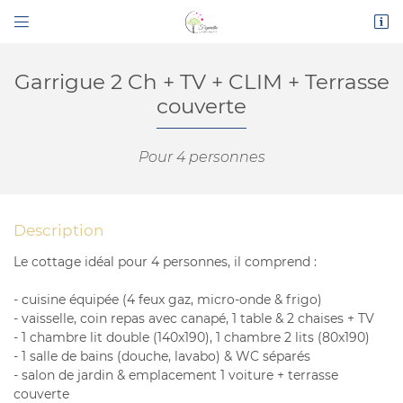


Route de Narbonne
11200 Bizanet
04 68 45 16 26
Garrigue 2 Ch + TV + CLIM + Terrasse
couverte
Pour 4 personnes
Description
Le cottage idéal pour 4 personnes, il comprend :
Adresse email de réception

- cuisine équipée (4 feux gaz, micro-onde & frigo)
En cochant cette case, vous consentez à recevoir nos propositions
- vaisselle, coin repas avec canapé, 1 table & 2 chaises + TV
commerciales à l'adresse email indiqué ci-dessus. Vous pouvez vous désinscrire
à tout moment en utilisant
le formulaire de désinscription
.
- 1 chambre lit double (140x190), 1 chambre 2 lits (80x190)
- 1 salle de bains (douche, lavabo) & WC séparés
INSCRIPTION
- salon de jardin & emplacement 1 voiture + terrasse
couverte