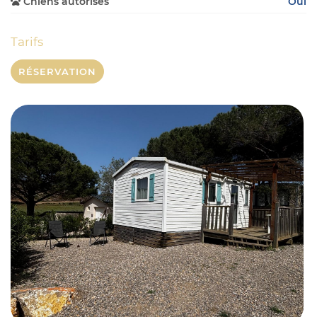
Chiens autorisés
Oui

Tarifs
RÉSERVATION
Accueil
Services