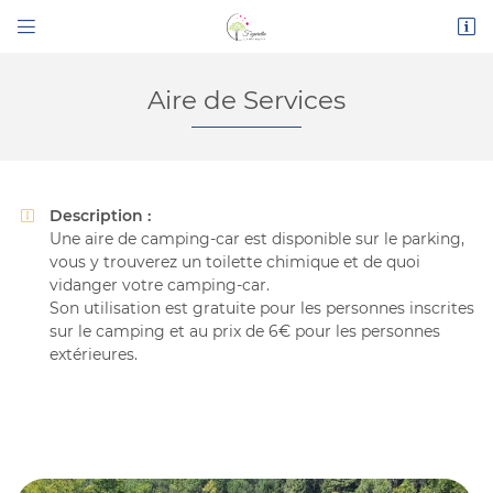


Route de Narbonne
11200 Bizanet
04 68 45 16 26
Aire de Services
Description :

Une aire de camping-car est disponible sur le parking,
vous y trouverez un toilette chimique et de quoi
vidanger votre camping-car.
Son utilisation est gratuite pour les personnes inscrites
sur le camping et au prix de 6€ pour les personnes
Adresse email de réception

extérieures.
En cochant cette case, vous consentez à recevoir nos propositions
commerciales à l'adresse email indiqué ci-dessus. Vous pouvez vous désinscrire
à tout moment en utilisant
le formulaire de désinscription
.
INSCRIPTION