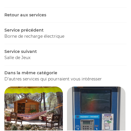
Une questio
Activités
Retour aux services
E et Valeurs
04 68 45 16 
Service précédent
fs – Mobil’Homes
Borne de recharge électrique
placements
06 88 16 12 3
Service suivant
Insolites
Salle de Jeux
Tarifs
Dans la même catégorie
res Spéciales
D'autres services qui pourraient vous intéresser
alerie photo
RÉSERVATI
idéothèque
es Alentours
Rejoignez-nous
Actualités