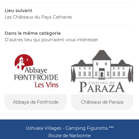
alerie photo
RÉSERVATI
Lieu suivant
idéothèque
Les Châteaux du Pays Cathares
es Alentours
Dans la même catégorie
Rejoignez-nous
D'autres lieu qui pourraient vous intéresser
Actualités
Avis
Contact
Abbaye de Fonfroide
Châteaux de Paraza
Ushuaïa Villages - Camping Figurotta ***
Route de Narbonne