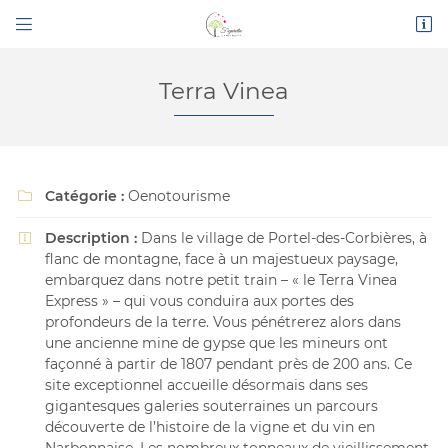


Route de Narbonne
11200 Bizanet
04 68 45 16 26
Terra Vinea
Catégorie :
Oenotourisme

Description :
Dans le village de Portel-des-Corbières, à

flanc de montagne, face à un majestueux paysage,
embarquez dans notre petit train – « le Terra Vinea
Express » – qui vous conduira aux portes des
Adresse email de réception

profondeurs de la terre. Vous pénétrerez alors dans
une ancienne mine de gypse que les mineurs ont
En cochant cette case, vous consentez à recevoir nos propositions
commerciales à l'adresse email indiqué ci-dessus. Vous pouvez vous désinscrire
façonné à partir de 1807 pendant près de 200 ans. Ce
à tout moment en utilisant
le formulaire de désinscription
.
site exceptionnel accueille désormais dans ses
gigantesques galeries souterraines un parcours
INSCRIPTION
découverte de l’histoire de la vigne et du vin en